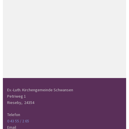
Ev.-Luth. Kirchengemeinde Schwansen
Petriweg 1
Rieseby,
24354
Telefon
0 43 55 / 2 65
Email