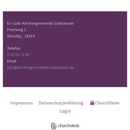
Ev.-Luth. Kirchengemeinde Schwansen
Petriweg 1
Rieseby,
24354
Telefon
0 43 55 / 2 65
Email
info@kirchengemeinde-schwansen.de
Impressum
Datenschutzerklärung
ChurchDesk-
Login