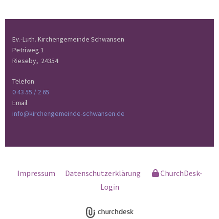
Ev.-Luth. Kirchengemeinde Schwansen
Petriweg 1
Rieseby,
24354
Telefon
0 43 55 / 2 65
Email
info@kirchengemeinde-schwansen.de
Impressum
Datenschutzerklärung
ChurchDesk-
Login