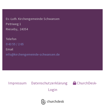
Ev.-Luth. Kirchengemeinde Schwansen
Petriweg 1
Rieseby,
24354
Telefon
0 43 55 / 2 65
Email
info@kirchengemeinde-schwansen.de
Impressum
Datenschutzerklärung
ChurchDesk-
Login