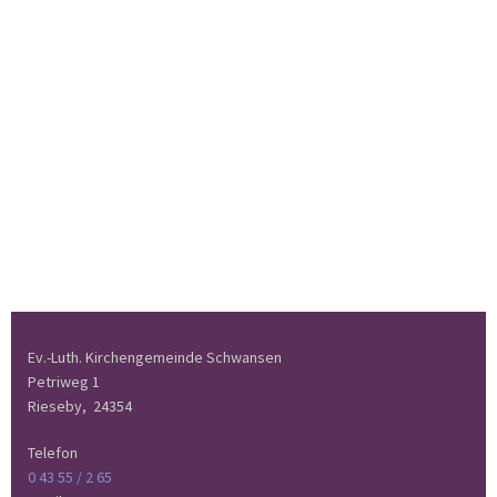
Ev.-Luth. Kirchengemeinde Schwansen
Petriweg 1
Rieseby,
24354
Telefon
0 43 55 / 2 65