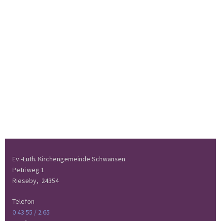
Ev.-Luth. Kirchengemeinde Schwansen
Petriweg 1
Rieseby,
24354
Telefon
0 43 55 / 2 65