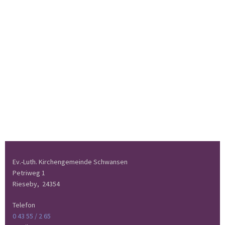
Ev.-Luth. Kirchengemeinde Schwansen
Petriweg 1
Rieseby,
24354
Telefon
0 43 55 / 2 65