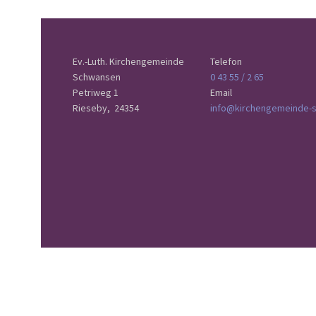
Ev.-Luth. Kirchengemeinde
Telefon
Schwansen
0 43 55 / 2 65
Petriweg 1
Email
Rieseby,
24354
info@kirchengemeinde-