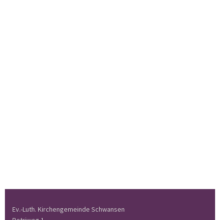
Ev.-Luth. Kirchengemeinde Schwansen
Petriweg 1