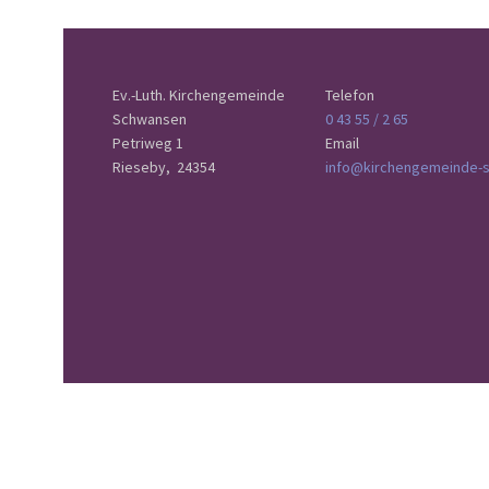
Ev.-Luth. Kirchengemeinde
Telefon
Schwansen
0 43 55 / 2 65
Petriweg 1
Email
Rieseby,
24354
info@kirchengemeinde-