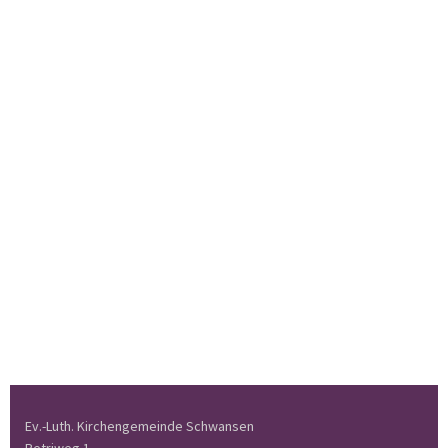
Ev.-Luth. Kirchengemeinde Schwansen
Petriweg 1