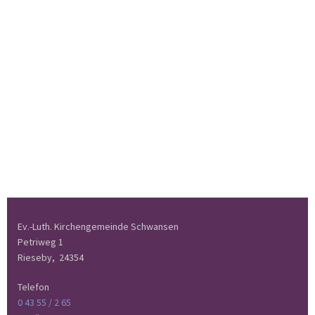
Ev.-Luth. Kirchengemeinde Schwansen
Petriweg 1
Rieseby,
24354
Telefon
0 43 55 / 2 65