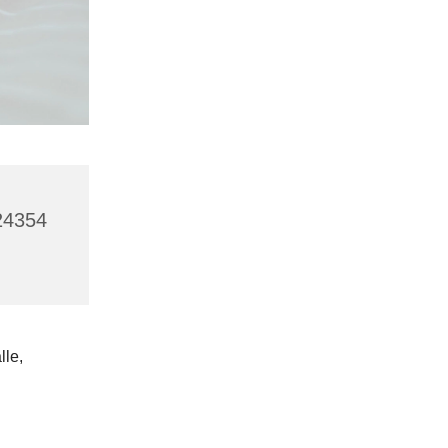
 24354
lle,