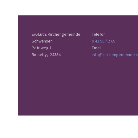
Ev.-Luth. Kirchengemeinde
Telefon
Schwansen
0 43 55 / 2 65
Petriweg 1
Email
Rieseby,
24354
info@kirchengemeinde-