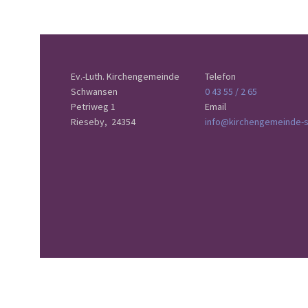
Ev.-Luth. Kirchengemeinde
Telefon
Schwansen
0 43 55 / 2 65
Petriweg 1
Email
Rieseby,
24354
info@kirchengemeinde-