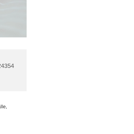
 24354
lle,