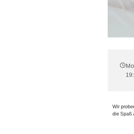
Mon
19
Wir proben
die Spaß 