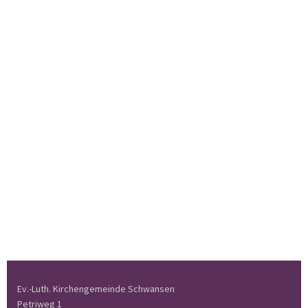
Ev.-Luth. Kirchengemeinde Schwansen
Petriweg 1