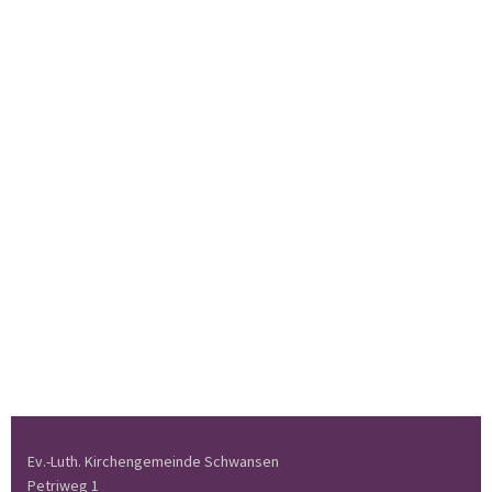
Ev.-Luth. Kirchengemeinde Schwansen
Petriweg 1